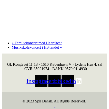
«
Familiekoncert med HeartBeat
Musikskolekoncert i Højlandet
»
Gl. Kongevej 11-13 · 1610 København V · Lydens Hus 4. sal
· CVR 35921974 · BANK 9570 0114930
Instagram
Facebook
Linkedin
© 2023 Spil Dansk. All Rights Reserved.
https://iintelligent.dk