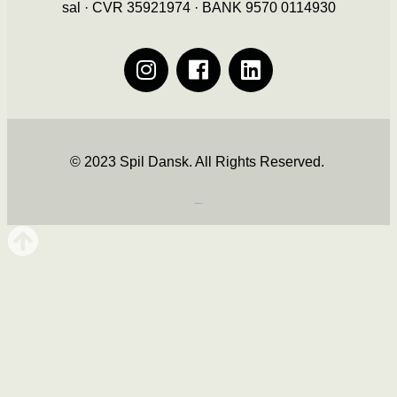
sal · CVR 35921974 · BANK 9570 0114930
© 2023 Spil Dansk. All Rights Reserved.
https://iintelligent.dk