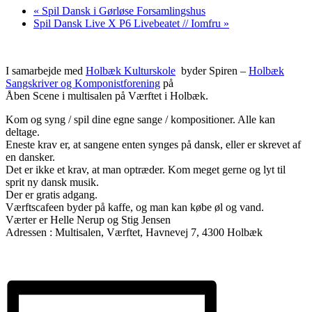
«
Spil Dansk i Gørløse Forsamlingshus
Spil Dansk Live X P6 Livebeatet // Iomfru
»
I samarbejde med
Holbæk Kulturskole
byder Spiren –
Holbæk
Sangskriver og Komponistforening
på
Åben Scene i multisalen på Værftet i Holbæk.
Kom og syng / spil dine egne sange / kompositioner. Alle kan
deltage.
Eneste krav er, at sangene enten synges på dansk, eller er skrevet af
en dansker.
Det er ikke et krav, at man optræder. Kom meget gerne og lyt til
sprit ny dansk musik.
Der er gratis adgang.
Værftscafeen byder på kaffe, og man kan købe øl og vand.
Værter er Helle Nerup og Stig Jensen
Adressen : Multisalen, Værftet, Havnevej 7, 4300 Holbæk