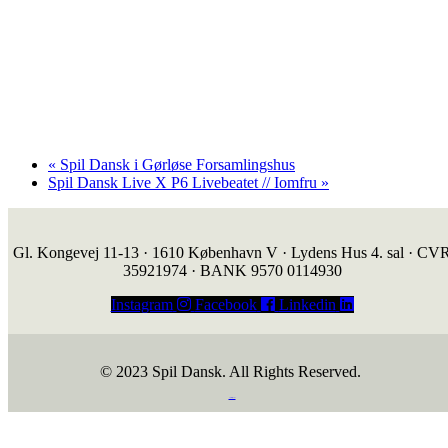
«
Spil Dansk i Gørløse Forsamlingshus
Spil Dansk Live X P6 Livebeatet // Iomfru
»
Gl. Kongevej 11-13 · 1610 København V · Lydens Hus 4. sal · CV
35921974 · BANK 9570 0114930
Instagram
Facebook
Linkedin
© 2023 Spil Dansk. All Rights Reserved.
https://iintelligent.dk