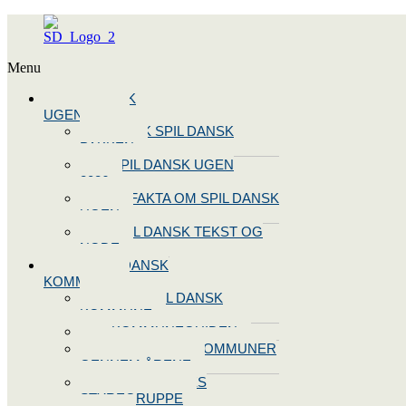
Menu
SPIL DANSK
UGEN 2026
BOOK SPIL DANSK
PAKKEN
SPIL DANSK UGEN
2026
10 FAKTA OM SPIL DANSK
UGEN
SPIL DANSK TEKST OG
NODE
BLIV SPIL DANSK
KOMMUNE
BLIV SPIL DANSK
KOMMUNE
KOMMUNEGUIDEN
SPIL DANSK KOMMUNER
GENNEM ÅRENE
OPRET JERES
STYREGRUPPE