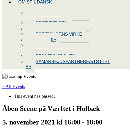
OM SPIL DANSK
KONTAKT
SEKRETARIATET
BESTYRELSEN
ADVISORY BOARD
FORENINGENS VIRKE
HISTORIE
VORES
AMBASSADØRER
PRIVATLIVSPOLITIK
SAMARBEJDSPARTNERE/STØTTET
AF
« All Events
This event has passed.
Åben Scene på Værftet i Holbæk
5. november 2021 kl 16:00
-
18:00