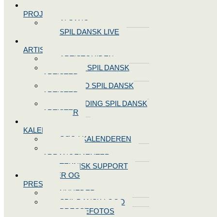
SPIL DANSK
PROJEKTER
ALSANG
SPIL DANSK LIVE
VORES
ARTISTER
ARTISTGUIDEN
VORES SPIL DANSK
ARTISTER
LOG IND SPIL DANSK
ARTISTER
TILMELDING SPIL DANSK
ARTISTER
SPIL DANSK
KALENDEREN
SØG I KALENDEREN
OPRET
ARRANGEMENTER
TEKNISK SUPPORT
NYHEDER OG
PRESSE
NYHEDER
SPIL DANSK LOGO
PRESSEFOTOS