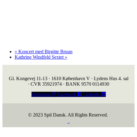
«
Koncert med Birgitte Bruun
Kathrine Windfeld Sextet
»
Gl. Kongevej 11-13 · 1610 København V · Lydens Hus 4. sal
· CVR 35921974 · BANK 9570 0114930
Instagram
Facebook
Linkedin
© 2023 Spil Dansk. All Rights Reserved.
https://iintelligent.dk