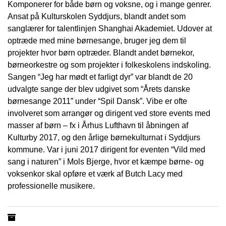
Komponerer for både børn og voksne, og i mange genrer.
Ansat på Kulturskolen Syddjurs, blandt andet som
sanglærer for talentlinjen Shanghai Akademiet. Udover at
optræde med mine børnesange, bruger jeg dem til
projekter hvor børn optræder. Blandt andet børnekor,
børneorkestre og som projekter i folkeskolens indskoling.
Sangen “Jeg har mødt et farligt dyr” var blandt de 20
udvalgte sange der blev udgivet som “Årets danske
børnesange 2011” under “Spil Dansk”. Vibe er ofte
involveret som arrangør og dirigent ved store events med
masser af børn – fx i Århus Lufthavn til åbningen af
Kulturby 2017, og den årlige børnekulturnat i Syddjurs
kommune. Var i juni 2017 dirigent for eventen “Vild med
sang i naturen” i Mols Bjerge, hvor et kæmpe børne- og
voksenkor skal opføre et værk af Butch Lacy med
professionelle musikere.