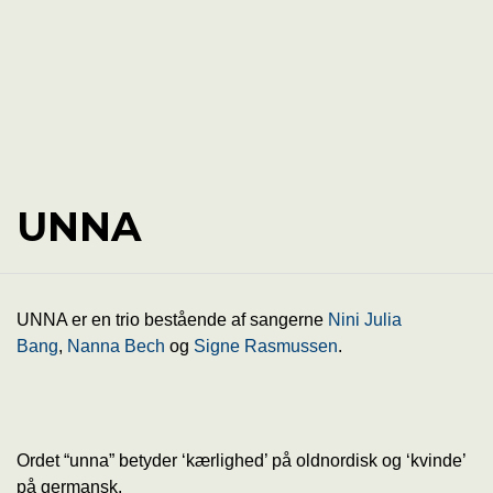
UNNA
UNNA er en trio bestående af sangerne
Nini Julia
Bang
,
Nanna Bech
og
Signe Rasmussen
.
Ordet “unna” betyder ‘kærlighed’ på oldnordisk og ‘kvinde’
på germansk.