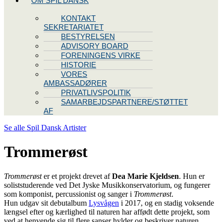
OM SPIL DANSK
KONTAKT
SEKRETARIATET
BESTYRELSEN
ADVISORY BOARD
FORENINGENS VIRKE
HISTORIE
VORES
AMBASSADØRER
PRIVATLIVSPOLITIK
SAMARBEJDSPARTNERE/STØTTET
AF
Se alle Spil Dansk Artister
Trommerøst
Trommerøst
er et projekt drevet af
Dea Marie Kjeldsen
. Hun er
soliststuderende ved Det Jyske Musikkonservatorium, og fungerer
som komponist, percussionist og sanger i
Trommerøst
.
Hun udgav sit debutalbum
Lysvågen
i 2017, og en stadig voksende
længsel efter og kærlighed til naturen har affødt dette projekt, som
ved at henvende sig til flere sanser hylder og beskriver naturen.