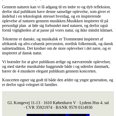
Gennem naturen kan vi få adgang til en indre ro og dyb refleksion,
derfor skal publikum have denne sanselige oplevelse, som giver et
åndehul i en teknologisk stresset hverdag, og en inspirerende
oplevelse af naturen gennem musikken.Musikken inspirerer til på
personligt plan at føle sig forbundet med naturen, og derfor også
forstå vigtigheden af at passe på vores natur, og ikke mindst klimaet.
Teksterne er danske, og musikalsk er Trommerøst inspireret af
afrikansk og afro-cubansk percussion, nordisk folkemusik, og dansk
salmetradition. Det kredser om de store oplevelser i det nære, og er
inspireret af dansk natur.
Vi brænder for at give publikum ærlige og nærværende oplevelser,
og med stærke musikalske baggrunde både i og udenfor danmark,
bærer de 4 musikere elegant publikum gennem koncerten.
Koncerten egner sig godt til både den ældre og yngre generation, og
er derfor også velegnet til familier.
Gl. Kongevej 11-13 · 1610 København V · Lydens Hus 4. sal
· CVR 35921974 · BANK 9570 0114930