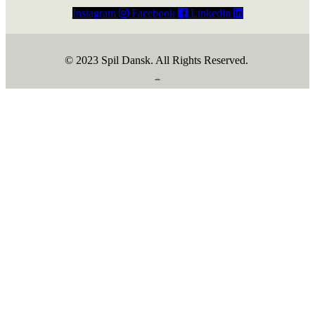
Instagram
Facebook
Linkedin
© 2023 Spil Dansk. All Rights Reserved.
https://iintelligent.dk