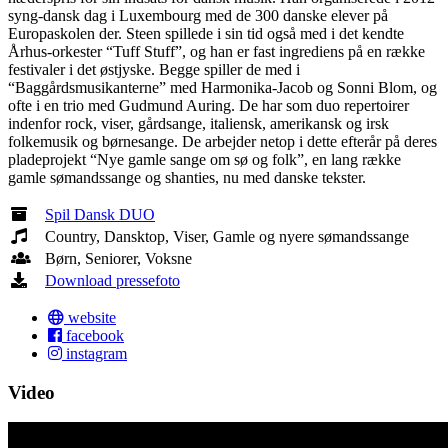
syng-dansk dag i Luxembourg med de 300 danske elever på
Europaskolen der. Steen spillede i sin tid også med i det kendte
Århus-orkester “Tuff Stuff”, og han er fast ingrediens på en række
festivaler i det østjyske. Begge spiller de med i
“Baggårdsmusikanterne” med Harmonika-Jacob og Sonni Blom, og
ofte i en trio med Gudmund Auring. De har som duo repertoirer
indenfor rock, viser, gårdsange, italiensk, amerikansk og irsk
folkemusik og børnesange. De arbejder netop i dette efterår på deres
pladeprojekt “Nye gamle sange om sø og folk”, en lang række
gamle sømandssange og shanties, nu med danske tekster.
Spil Dansk DUO
Country, Dansktop, Viser, Gamle og nyere sømandssange
Børn, Seniorer, Voksne
Download pressefoto
website
facebook
instagram
Video