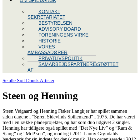
OM SPIL DANSK
KONTAKT
SEKRETARIATET
BESTYRELSEN
ADVISORY BOARD
FORENINGENS VIRKE
HISTORIE
VORES
AMBASSADØRER
PRIVATLIVSPOLITIK
SAMARBEJDSPARTNERE/STØTTET
AF
Se alle Spil Dansk Artister
Steen og Henning
Steen Veigaard og Henning Fisker Langkjer har spillet sammen
siden dagene i “Søren Sidevinds Spillemænd” i 1975. De har været
med i en række pladeprojekter, og har som duo udgivet 2 singler.
Henning har tidligere også spillet med “Det Nye Liv” og “Ram &
Sjang” og “McP’sen”, og modtog i 2011 Launy Grøndahls
hæderspris for sin indsats for dansk musik. Han organiserede i 2012