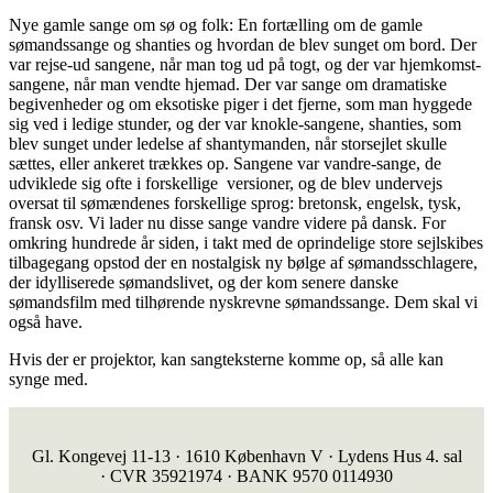
Nye gamle sange om sø og folk: En fortælling om de gamle
sømandssange og shanties og hvordan de blev sunget om bord. Der
var rejse-ud sangene, når man tog ud på togt, og der var hjemkomst-
sangene, når man vendte hjemad. Der var sange om dramatiske
begivenheder og om eksotiske piger i det fjerne, som man hyggede
sig ved i ledige stunder, og der var knokle-sangene, shanties, som
blev sunget under ledelse af shantymanden, når storsejlet skulle
sættes, eller ankeret trækkes op. Sangene var vandre-sange, de
udviklede sig ofte i forskellige versioner, og de blev undervejs
oversat til sømændenes forskellige sprog: bretonsk, engelsk, tysk,
fransk osv. Vi lader nu disse sange vandre videre på dansk. For
omkring hundrede år siden, i takt med de oprindelige store sejlskibes
tilbagegang opstod der en nostalgisk ny bølge af sømandsschlagere,
der idylliserede sømandslivet, og der kom senere danske
sømandsfilm med tilhørende nyskrevne sømandssange. Dem skal vi
også have.
Hvis der er projektor, kan sangteksterne komme op, så alle kan
synge med.
Gl. Kongevej 11-13 · 1610 København V · Lydens Hus 4. sal
· CVR 35921974 · BANK 9570 0114930