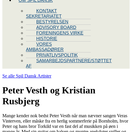
OM SPIL DANSK
KONTAKT
SEKRETARIATET
BESTYRELSEN
ADVISORY BOARD
FORENINGENS VIRKE
HISTORIE
VORES
AMBASSADØRER
PRIVATLIVSPOLITIK
SAMARBEJDSPARTNERE/STØTTET
AF
Se alle Spil Dansk Artister
Peter Vesth og Kristian
Rusbjerg
Mange kender nok bedst Peter Vesth når man nævner sangen Veras
Vinterven, eller måske fra en herlig sommerferie på Bornholm, hvor
Peter og hans bror Torkild var en fast del af musikken på øen i
mange år. Med sin guitar om halsen og muntre anekdoter spiller og