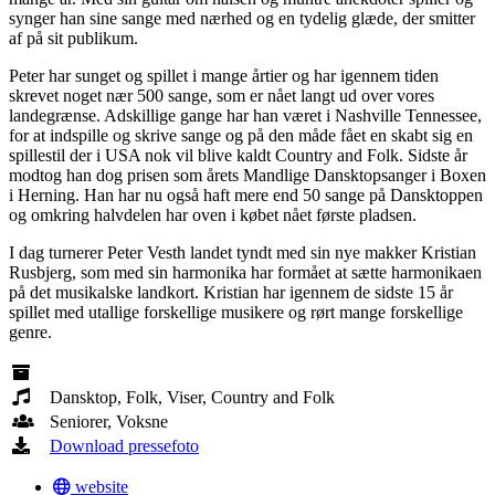
synger han sine sange med nærhed og en tydelig glæde, der smitter
af på sit publikum.
Peter har sunget og spillet i mange årtier og har igennem tiden
skrevet noget nær 500 sange, som er nået langt ud over vores
landegrænse. Adskillige gange har han været i Nashville Tennessee,
for at indspille og skrive sange og på den måde fået en skabt sig en
spillestil der i USA nok vil blive kaldt Country and Folk. Sidste år
modtog han dog prisen som årets Mandlige Dansktopsanger i Boxen
i Herning. Han har nu også haft mere end 50 sange på Dansktoppen
og omkring halvdelen har oven i købet nået første pladsen.
I dag turnerer Peter Vesth landet tyndt med sin nye makker Kristian
Rusbjerg, som med sin harmonika har formået at sætte harmonikaen
på det musikalske landkort. Kristian har igennem de sidste 15 år
spillet med utallige forskellige musikere og rørt mange forskellige
genre.
Dansktop, Folk, Viser, Country and Folk
Seniorer, Voksne
Download pressefoto
website