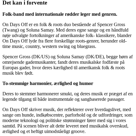
Det kan i forvente
Folk-band med internationale rødder leger med genren.
On Days Off er en folk & roots duo bestående af Spencer Gross
(Twang) og Soluna Samay. Med deres egne sange og en håndfuld
nøje udvalgte fortolkninger af amerikanske folk- klassikere, blander
On Days Off lyde fra flere forskellige roots-genrer, herunder old-
time music, country, western swing og bluegrass.
Spencer Gross (DK/US) og Soluna Samay (DK/DE), begge børn af
omrejsende gademusikanter, fandt deres musikalske fodfæste på
Europas gader, hvor deres kærlighed til amerikansk folk & roots
musik blev født.
To-stemmige harmonier, ærlighed og humor
Deres to stemmer harmonerer smukt, og deres musik er præget af en
legende tilgang til både instrumentale og sangbaserede passager.
On Days Off skriver musik, der reflekterer over hverdagslivet, med
sange om hunde, indkøbscentre, parforhold og de udfordringer, som
moderne teknologi og politiske strømninger fører med sig i vores
samtid. På scenen bliver alt dette leveret med musikalsk overskud,
ærlighed og et heftigt uimodståeligt groove.