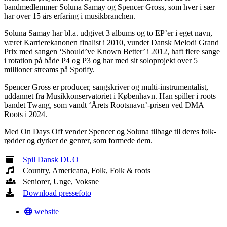
bandmedlemmer Soluna Samay og Spencer Gross, som hver i sær
har over 15 års erfaring i musikbranchen.
Soluna Samay har bl.a. udgivet 3 albums og to EP’er i eget navn,
været Karrierekanonen finalist i 2010, vundet Dansk Melodi Grand
Prix med sangen ‘Should’ve Known Better’ i 2012, haft flere sange
i rotation på både P4 og P3 og har med sit soloprojekt over 5
millioner streams på Spotify.
Spencer Gross er producer, sangskriver og multi-instrumentalist,
uddannet fra Musikkonservatoriet i København. Han spiller i roots
bandet Twang, som vandt ‘Årets Rootsnavn’-prisen ved DMA
Roots i 2024.
Med On Days Off vender Spencer og Soluna tilbage til deres folk-
rødder og dyrker de genrer, som formede dem.
Spil Dansk DUO
Country, Americana, Folk, Folk & roots
Seniorer, Unge, Voksne
Download pressefoto
website