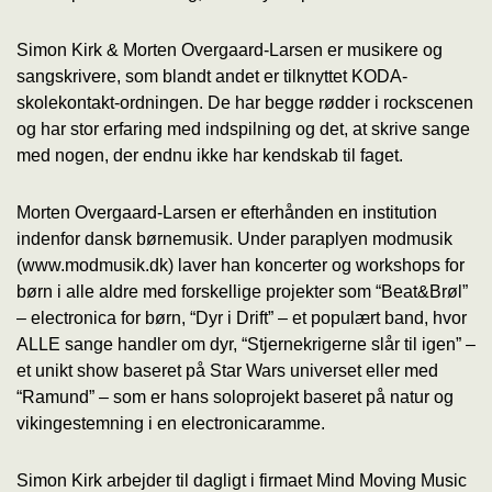
Simon Kirk & Morten Overgaard-Larsen er musikere og
sangskrivere, som blandt andet er tilknyttet KODA-
skolekontakt-ordningen. De har begge rødder i rockscenen
og har stor erfaring med indspilning og det, at skrive sange
med nogen, der endnu ikke har kendskab til faget.
Morten Overgaard-Larsen er efterhånden en institution
indenfor dansk børnemusik. Under paraplyen modmusik
(www.modmusik.dk) laver han koncerter og workshops for
børn i alle aldre med forskellige projekter som “Beat&Brøl”
– electronica for børn, “Dyr i Drift” – et populært band, hvor
ALLE sange handler om dyr, “Stjernekrigerne slår til igen” –
et unikt show baseret på Star Wars universet eller med
“Ramund” – som er hans soloprojekt baseret på natur og
vikingestemning i en electronicaramme.
Simon Kirk arbejder til dagligt i firmaet Mind Moving Music