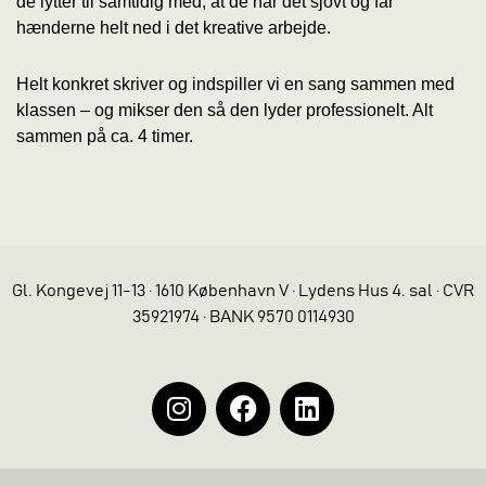
de lytter til samtidig med, at de har det sjovt og får
hænderne helt ned i det kreative arbejde.
Helt konkret skriver og indspiller vi en sang sammen med
klassen – og mikser den så den lyder professionelt. Alt
sammen på ca. 4 timer.
Gl. Kongevej 11-13 · 1610 København V · Lydens Hus 4. sal · CVR
35921974 · BANK 9570 0114930