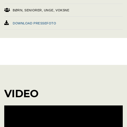
BØRN, SENIORER, UNGE, VOKSNE
DOWNLOAD PRESSEFOTO
WEBSITE
FACEBOOK
SOUNDCLOUD
YOUTUBE
SPOTIFY
INSTAGRAM
VIDEO