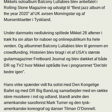
Mikkels soloalbum Balcony Lullabies blev anbefalet i
Rolling Stone Magazine og udvalgt til “Best jazz album of
the year 2020” af UK avisen Morningstar og af
Muesenblaetter i Tyskland.
Under
danmarks nedlukning spillede Mikkel 28 aftener i
træk fra sin altan for naboer og onlinepublikum fra hele
verden. Og albummet Balcony Lullabies blev til gennem en
crowdfunding. Historien blev bragt i et af USA’s største
guitarmagaziner Fretboard Journal og blev dækket af både
DR og TV2 hvor Mikkel optrådte live i programmet “Det blir
bedre igen”.
Hans virke spænder vidt fra solist med Den Kongelige
Ballet og med DR Big Band,
og samarbejder med en række
store musikere i ind og udland, blandt andre den
amerikanske saxofonist Mark Turner og den tysk-
amerikanske koreograf og danser Tilman O’Donnell.