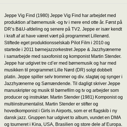
Jeppe Vig Find (1980) Jeppe Vig Find har arbejdet med
produktion af børnemusik -og tv i mere end otte år. Først på
DR’s B&U-afdeling og senere på TV2. Jeppe er især kendt
i kraft af at have været vært på programmet Lillenørd.
Stiftede eget produktionsselskab Pilot Film i 2010 og
startede i 2011 børnejazzorkestret Jeppe & Jazzhyænerne
i samarbejde med saxofonist og komponist Martin Stender.
Jeppe har udgivet tre cd’er med børnemusik og har med
musikken til programmet Lille Nørd (DR) solgt dobbelt
platin. Jeppe spiller selv trommer og div. slagtøj og synger i
Jazzhyænerne og Sømændende. Til dagligt skriver Jeppe
manuskripter og musik til børnefilm og tv og arbejder som
producer og instruktør. Martin Stender (1981) Komponist og
multiinstrumentalist. Martin Stender er stifter og
hovedkomponist i Girls in Airports, som er et flagskib i ny
dansk jazz. Gruppen har udgivet to album, vundet en DMA
og tourneret i Kina, USA, Brasilien og store dele af Europa.