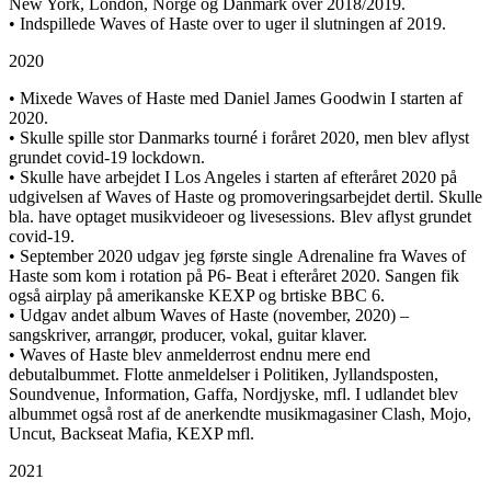
New York, London, Norge og Danmark over 2018/2019.
• Indspillede
Waves of Haste
over to uger il slutningen af 2019.
2020
• Mixede
Waves of Haste
med Daniel James Goodwin I starten af
2020.
• Skulle spille stor Danmarks tourné i foråret 2020, men blev aflyst
grundet covid-19 lockdown.
• Skulle have arbejdet I Los Angeles i starten af efteråret 2020 på
udgivelsen af
Waves of Haste
og promoveringsarbejdet dertil. Skulle
bla. have optaget musikvideoer og livesessions. Blev aflyst grundet
covid-19.
• September 2020 udgav jeg første single
Adrenaline
fra
Waves of
Haste
som kom i rotation på P6- Beat i efteråret 2020. Sangen fik
også airplay på amerikanske KEXP og brtiske BBC 6.
•
Udgav andet album
Waves of Haste
(november, 2020) –
sangskriver, arrangør, producer, vokal, guitar klaver.
•
Waves of Haste
blev anmelderrost endnu mere end
debutalbummet. Flotte anmeldelser i Politiken, Jyllandsposten,
Soundvenue, Information, Gaffa, Nordjyske, mfl. I udlandet blev
albummet også rost af de anerkendte musikmagasiner Clash, Mojo,
Uncut, Backseat Mafia, KEXP mfl.
2021