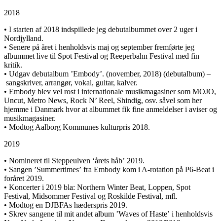
2018
• I starten af 2018 indspillede jeg debutalbummet over 2 uger i
Nordjylland.
• Senere på året i henholdsvis maj og september fremførte jeg
albummet live til Spot Festival og Reeperbahn Festival med fin
kritik.
•
Udgav debutalbum ’Embody’
.
(november, 2018) (debutalbum) –
sangskriver, arrangør, vokal, guitar, kalver.
•
Embody
blev vel rost i internationale musikmagasiner som MOJO,
Uncut, Metro News, Rock N’ Reel, Shindig, osv. såvel som her
hjemme i Danmark hvor at albummet fik fine anmeldelser i aviser og
musikmagasiner.
• Modtog Aalborg Kommunes kulturpris 2018.
2019
• Nomineret til Steppeulven ‘
årets håb’
2019.
• Sangen ’
Summertimes’
fra
Embody
kom i A-rotation på P6-Beat i
foråret 2019.
• Koncerter i 2019 bla: Northern Winter Beat, Loppen, Spot
Festival, Midsommer Festival og Roskilde Festival, mfl.
• Modtog en DJBFAs hæderspris 2019.
• Skrev sangene til mit andet album ’
Waves of Haste’
i henholdsvis