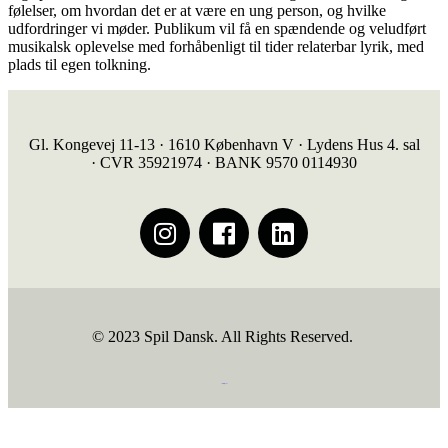
følelser, om hvordan det er at være en ung person, og hvilke
udfordringer vi møder. Publikum vil få en spændende og veludført
musikalsk oplevelse med forhåbenligt til tider relaterbar lyrik, med
plads til egen tolkning.
Gl. Kongevej 11-13 · 1610 København V · Lydens Hus 4. sal
· CVR 35921974 · BANK 9570 0114930
© 2023 Spil Dansk. All Rights Reserved.
https://iintelligent.dk