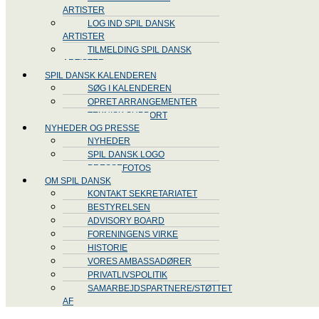
ARTISTER
LOG IND SPIL DANSK
ARTISTER
TILMELDING SPIL DANSK
ARTISTER
SPIL DANSK KALENDEREN
SØG I KALENDEREN
OPRET ARRANGEMENTER
TEKNISK SUPPORT
NYHEDER OG PRESSE
NYHEDER
SPIL DANSK LOGO
PRESSEFOTOS
OM SPIL DANSK
KONTAKT SEKRETARIATET
BESTYRELSEN
ADVISORY BOARD
FORENINGENS VIRKE
HISTORIE
VORES AMBASSADØRER
PRIVATLIVSPOLITIK
SAMARBEJDSPARTNERE/STØTTET
AF