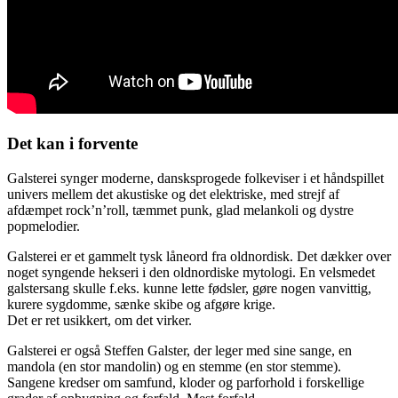
Det kan i forvente
Galsterei synger moderne, dansksprogede folkeviser i et håndspillet
univers mellem det akustiske og det elektriske, med strejf af
afdæmpet rock’n’roll, tæmmet punk, glad melankoli og dystre
popmelodier.
Galsterei er et gammelt tysk låneord fra oldnordisk. Det dækker over
noget syngende hekseri i den oldnordiske mytologi. En velsmedet
galstersang skulle f.eks. kunne lette fødsler, gøre nogen vanvittig,
kurere sygdomme, sænke skibe og afgøre krige.
Det er ret usikkert, om det virker.
Galsterei er også Steffen Galster, der leger med sine sange, en
mandola (en stor mandolin) og en stemme (en stor stemme).
Sangene kredser om samfund, kloder og parforhold i forskellige