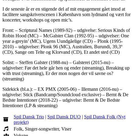
I de seneste år er en stigende del af mit engagement gået imod at
facilitere sangskriverscenen i København som lydmand og vært for
koncerter, workshops og open mic’s.
Front: – Scriptural Names (1989-92) – udgivelse: Serious Kinds of
Robin Hood (MC) – McGalster Clan (1992-95) – udgivelser: One
year a-greyin’ (MC), Ugens Uundgåelige (CD) – Plonk (1995-
2010) – udgivelser: Plonk 96 (MC), Australien, Burundi, 39,3º
(CD), Sange om Telte og Klorvand (CD), Et andet sted (CD)
Solist: – Steffen Galster (1988-nu) – Galsterei (2015-nu) –
udgivelser: Før det hele går hen og ender (streaming), Breaking up
with trust (streaming), Er der mon nogen der vil savne os?
(streaming)
Sidekick (bl.a.): – EX PMX (2005-06) – Illemann (2016-nu) –
udgivelse: Stick (Bandcamp/Soundcloud exclusive) – Bernt & De
Bedste Intentioner (2018-22) – udgivelse: Bernt & De Bedste
Intentioner (LP & streaming)
Spil Dansk Trio
|
Spil Dansk DUO
|
Spil Dansk Folk (Nyt
projekt)
Folk, Singer-songwriter, Viser
Voksne