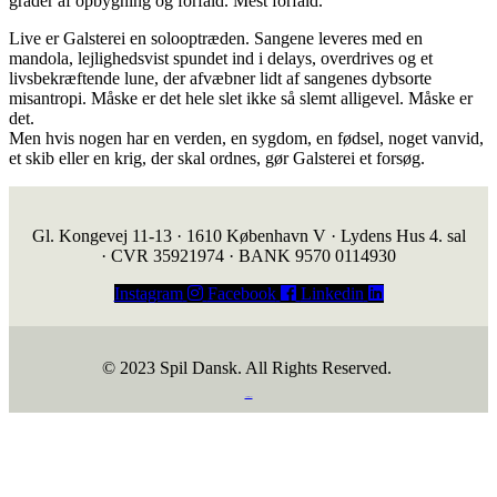
grader af opbygning og forfald. Mest forfald.
Live er Galsterei en solooptræden. Sangene leveres med en
mandola, lejlighedsvist spundet ind i delays, overdrives og et
livsbekræftende lune, der afvæbner lidt af sangenes dybsorte
misantropi. Måske er det hele slet ikke så slemt alligevel. Måske er
det.
Men hvis nogen har en verden, en sygdom, en fødsel, noget vanvid,
et skib eller en krig, der skal ordnes, gør Galsterei et forsøg.
Gl. Kongevej 11-13 · 1610 København V · Lydens Hus 4. sal
· CVR 35921974 · BANK 9570 0114930
Instagram
Facebook
Linkedin
© 2023 Spil Dansk. All Rights Reserved.
https://iintelligent.dk