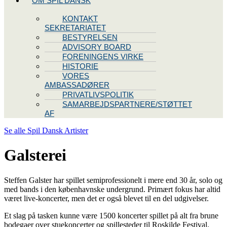
OM SPIL DANSK
KONTAKT
SEKRETARIATET
BESTYRELSEN
ADVISORY BOARD
FORENINGENS VIRKE
HISTORIE
VORES
AMBASSADØRER
PRIVATLIVSPOLITIK
SAMARBEJDSPARTNERE/STØTTET
AF
Se alle Spil Dansk Artister
Galsterei
Steffen Galster har spillet semiprofessionelt i mere end 30 år, solo og
med bands i den københavnske undergrund. Primært fokus har altid
været live-koncerter, men det er også blevet til en del udgivelser.
Et slag på tasken kunne være 1500 koncerter spillet på alt fra brune
bodegaer over stuekoncerter og spillesteder til Roskilde Festival.