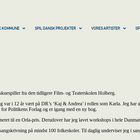
SK KOMMUNE
SPIL DANSK PROJEKTER
VORES ARTISTER
SP
uespiller fra den tidligere Film- og Teaterskolen Holberg.
iv og var i 12 år vært på DR’s ‘Kaj & Andrea’ i rollen som Karla. Jeg 
 for Politikens Forlag og er igang med en ny bog.
ret til en Orla-pris. Derudover har jeg lavet workshops i hele Danmar
t sangskrivning på mindst 100 folkeskoler. Til daglig underviser jeg i