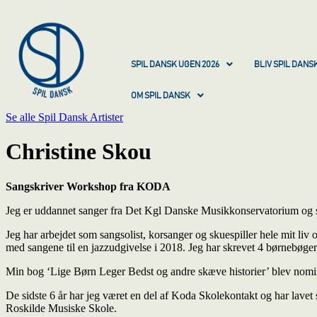
SPIL DANSK UGEN 2026
BLIV SPIL DAN
OM SPIL DANSK
Se alle Spil Dansk Artister
Christine Skou
Sangskriver Workshop fra KODA
Jeg er uddannet sanger fra Det Kgl Danske Musikkonservatorium og sk
Jeg har arbejdet som sangsolist, korsanger og skuespiller hele mit l
med sangene til en jazzudgivelse i 2018. Jeg har skrevet 4 børnebøger
Min bog ‘Lige Børn Leger Bedst og andre skæve historier’ blev nomine
De sidste 6 år har jeg været en del af Koda Skolekontakt og har lave
Roskilde Musiske Skole.