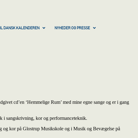
IL DANSK KALENDEREN
NYHEDER OG PRESSE
har udgivet cd’en ‘Hemmelige Rum’ med mine egne sange og er i gang
k i sangskrivning, kor og performanceteknik.
 sang og kor på Glostrup Musikskole og i Musik og Bevægelse på