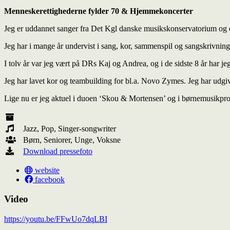
Menneskerettighederne fylder 70 & Hjemmekoncerter
Jeg er uddannet sanger fra Det Kgl danske musikskonservatorium og er
Jeg har i mange år undervist i sang, kor, sammenspil og sangskrivning
I tolv år var jeg vært på DRs Kaj og Andrea, og i de sidste 8 år har
Jeg har lavet kor og teambuilding for bl.a. Novo Zymes. Jeg har udgi
Lige nu er jeg aktuel i duoen ‘Skou & Mortensen’ og i børnemusikpro
Jazz, Pop, Singer-songwriter
Børn, Seniorer, Unge, Voksne
Download pressefoto
website
facebook
Video
https://youtu.be/FFwUo7dqLBI