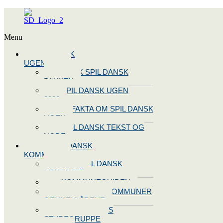
Menu
SPIL DANSK
UGEN 2026
BOOK SPIL DANSK
PAKKEN
SPIL DANSK UGEN
2026
10 FAKTA OM SPIL DANSK
UGEN
SPIL DANSK TEKST OG
NODE
BLIV SPIL DANSK
KOMMUNE
BLIV SPIL DANSK
KOMMUNE
KOMMUNEGUIDEN
SPIL DANSK KOMMUNER
GENNEM ÅRENE
OPRET JERES
STYREGRUPPE