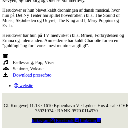
Revyen, Sønderborg og Odense Sommerrevy.
Herudover er hun blevet kaldt dronningen af dansk musical, hvor
hun på Det Ny Teater har spillet hovedrollen i bl.a. The Sound of
Music, Skønheden og Udyret, The King and I, Mary Poppins og
Evita.
Herudover har hun på TV medvirket i bl.a. Ørnen, Forbrydelsen og
Emma og Julemanden. Anmelderne har kaldt Charlotte for en en
“guldfugl” og for “vores mest muntre sangfugl”.
Fællessang, Pop, Viser
Seniorer, Voksne
Download pressefoto
website
Gl. Kongevej 11-13 · 1610 København V · Lydens Hus 4. sal · CV
35921974 · BANK 9570 0114930
Instagram
Facebook
Linkedin