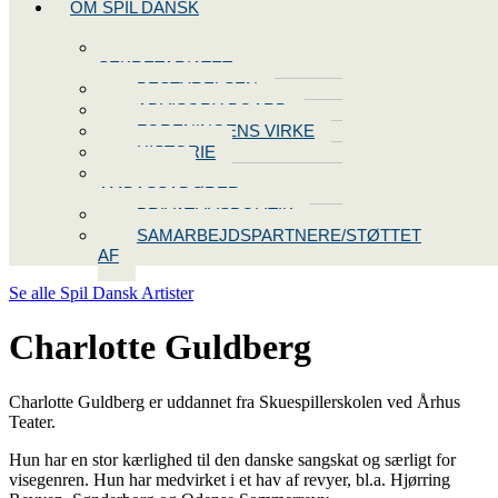
OM SPIL DANSK
KONTAKT
SEKRETARIATET
BESTYRELSEN
ADVISORY BOARD
FORENINGENS VIRKE
HISTORIE
VORES
AMBASSADØRER
PRIVATLIVSPOLITIK
SAMARBEJDSPARTNERE/STØTTET
AF
Se alle Spil Dansk Artister
Charlotte Guldberg
Charlotte Guldberg er uddannet fra Skuespillerskolen ved Århus
Teater.
Hun har en stor kærlighed til den danske sangskat og særligt for
visegenren. Hun har medvirket i et hav af revyer, bl.a. Hjørring