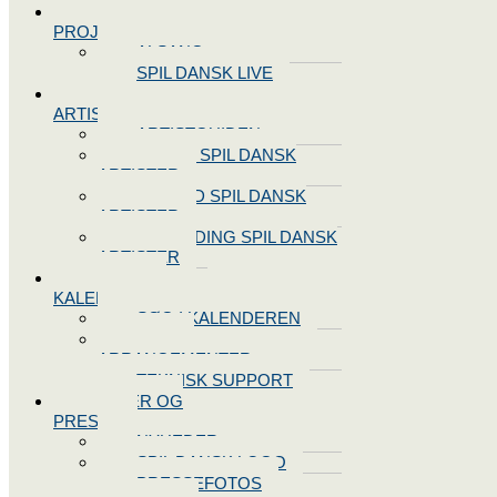
SPIL DANSK
PROJEKTER
ALSANG
SPIL DANSK LIVE
VORES
ARTISTER
ARTISTGUIDEN
VORES SPIL DANSK
ARTISTER
LOG IND SPIL DANSK
ARTISTER
TILMELDING SPIL DANSK
ARTISTER
SPIL DANSK
KALENDEREN
SØG I KALENDEREN
OPRET
ARRANGEMENTER
TEKNISK SUPPORT
NYHEDER OG
PRESSE
NYHEDER
SPIL DANSK LOGO
PRESSEFOTOS