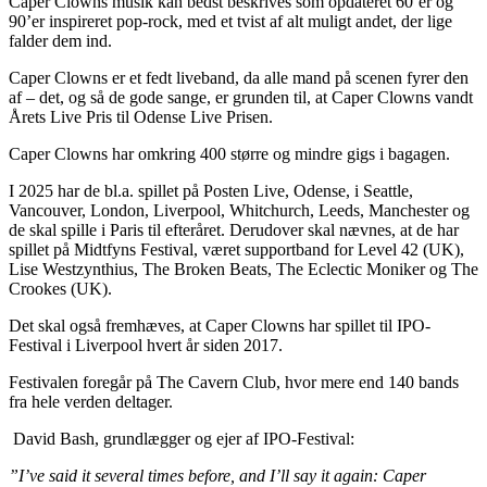
Caper Clowns musik kan bedst beskrives som
opdateret 60’er og
90’er inspireret pop-rock, med et tvist af alt muligt andet, der lige
falder dem ind.
Caper Clowns er et fedt liveband, da alle mand på scenen fyrer den
af – det, og så de
gode sange,
er grunden til, at Caper Clowns vandt
Årets Live Pris til Odense Live Prisen.
Caper Clowns har omkring 400 større og mindre gigs i bagagen.
I 2025 har de bl.a. spillet på Posten Live, Odense, i Seattle,
Vancouver, London, Liverpool, Whitchurch, Leeds, Manchester og
de skal spille i Paris til efteråret.
Derudover skal nævnes, at de har
spillet på Midtfyns Festival, været supportband for Level 42 (UK),
Lise Westzynthius, The Broken Beats, The Eclectic Moniker og The
Crookes (UK).
Det skal også fremhæves, at Caper Clowns har spillet til IPO-
Festival i Liverpool hvert år siden 2017.
Festivalen foregår på The Cavern Club, hvor mere end 140 bands
fra hele verden deltager.
David Bash, grundlægger og ejer af IPO-Festival:
”I’ve said it several times before, and I’ll say it again: Caper