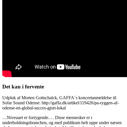
Det kan i forvente
Udpluk af Morten Gottschalck, GAFFA´s koncertanmeldelse til
Sofar Sound Odense: http://gaffa.dk/artikel/119426/pa-ryggen-af-
odense-en-global-succes-gjort-lokal
…Niveuaet er forrygende.… Disse mennesker er i
underholdningsbranchen, og med publikum helt oppe under næsen