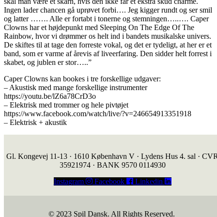
skal man være et skarn, hvis den ikke får et ekstra skud charme.
Ingen lader chancen gå uprøvet forbi…. Jeg kigger rundt og ser smil
og latter ……. Alle er fortabt i tonerne og stemningen…..…. Caper
Clowns har et højdepunkt med Sleeping On The Edge Of The
Rainbow, hvor vi drømmer os helt ind i bandets musikalske univers.
De skiftes til at tage den forreste vokal, og det er tydeligt, at her er et
band, som er varme af årevis af liveerfaring. Den sidder helt forrest i
skabet, og jublen er stor…..”
Caper Clowns kan bookes i tre forskellige udgaver:
– Akustisk med mange forskellige instrumenter
https://youtu.be/lZ6a78CrD3o
– Elektrisk med trommer og hele pivtøjet
https://www.facebook.com/watch/live/?v=246654913351918
– Elektrisk + akustik
Gl. Kongevej 11-13 · 1610 København V · Lydens Hus 4. sal · CV
35921974 · BANK 9570 0114930
Instagram
Facebook
Linkedin
© 2023 Spil Dansk. All Rights Reserved.