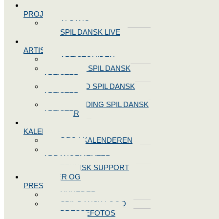
SPIL DANSK
PROJEKTER
ALSANG
SPIL DANSK LIVE
VORES
ARTISTER
ARTISTGUIDEN
VORES SPIL DANSK
ARTISTER
LOG IND SPIL DANSK
ARTISTER
TILMELDING SPIL DANSK
ARTISTER
SPIL DANSK
KALENDEREN
SØG I KALENDEREN
OPRET
ARRANGEMENTER
TEKNISK SUPPORT
NYHEDER OG
PRESSE
NYHEDER
SPIL DANSK LOGO
PRESSEFOTOS