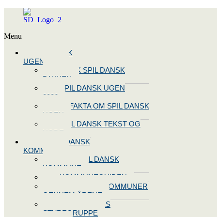
Menu
SPIL DANSK
UGEN 2026
BOOK SPIL DANSK
PAKKEN
SPIL DANSK UGEN
2026
10 FAKTA OM SPIL DANSK
UGEN
SPIL DANSK TEKST OG
NODE
BLIV SPIL DANSK
KOMMUNE
BLIV SPIL DANSK
KOMMUNE
KOMMUNEGUIDEN
SPIL DANSK KOMMUNER
GENNEM ÅRENE
OPRET JERES
STYREGRUPPE