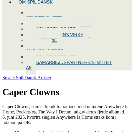
OM SPIL DANSK
KONTAKT
SEKRETARIATET
BESTYRELSEN
ADVISORY BOARD
FORENINGENS VIRKE
HISTORIE
VORES
AMBASSADØRER
PRIVATLIVSPOLITIK
SAMARBEJDSPARTNERE/STØTTET
AF
Se alle Spil Dansk Artister
Caper Clowns
Caper Clowns
, som er kendt fra radioen med numrene Anywhere Is
Home, Pockets og The Way I Dream, udgav deres fjerde album d.
6. juni 2025, hvorfra singlen Anywhere Is Home straks kom i
rotation på DR.