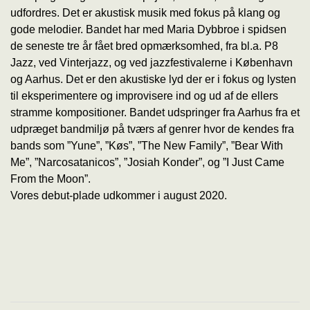
udfordres. Det er akustisk musik med fokus på klang og
gode melodier. Bandet har med Maria Dybbroe i spidsen
de seneste tre år fået bred opmærksomhed, fra bl.a. P8
Jazz, ved Vinterjazz, og ved jazzfestivalerne i København
og Aarhus. Det er den akustiske lyd der er i fokus og lysten
til eksperimentere og improvisere ind og ud af de ellers
stramme kompositioner. Bandet udspringer fra Aarhus fra et
udpræget bandmiljø på tværs af genrer hvor de kendes fra
bands som ”Yune”, ”Køs”, ”The New Family”, ”Bear With
Me”, ”Narcosatanicos”, ”Josiah Konder”, og ”I Just Came
From the Moon”.
Vores debut-plade udkommer i august 2020.