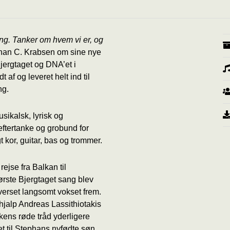
ng. Tanker om hvem vi er, og
ephan C. Krabsen om sine nye
jergtaget og DNA’et i
 af og leveret helt ind til
ng.
sikalsk, lyrisk og
eftertanke og grobund for
t kor, guitar, bas og trommer.
rejse fra Balkan til
ørste Bjergtaget sang blev
iverset langsomt vokset frem.
 hjalp Andreas Lassithiotakis
ens røde tråd yderligere
t til Stephans nyfødte søn.