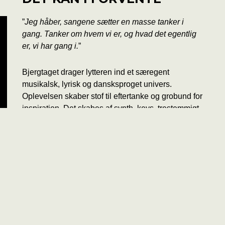
”
Jeg håber, sangene sætter en masse tanker i
gang. Tanker om hvem vi er, og hvad det egentlig
er, vi har gang i.
”
Bjergtaget drager lytteren ind et særegent
musikalsk, lyrisk og dansksproget univers.
Oplevelsen skaber stof til eftertanke og grobund for
inspiration. Det skabes af synth, keys, trestemmigt
kor, guitar, bas og trommer.
11-13 · 1610 København V · Lydens Hus 4. sal · CVR 35921974 · BAN