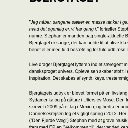
”
Jeg håber, sangene sætter en masse tanker i ga
hvad det egentlig er, vi har gang i.
” fortæller St
numre. Stephan er manden bag single-aktuelle B
Bjergtaget er sange, der kan holde til at blive klædt
benet eller med fuld besætning for fuld udblæsni
Live drager Bjergtaget lytteren ind et særegent mu
dansksproget univers. Oplevelsen skaber stof til 
inspiration. Det skabes af synth, keys, trestemmig
Bjergtagets udtryk er blevet formet på en livslang 
Sydamerika og på gåture i Utterslev Mose. Den f
skrevet i 2009 på et tag i Mexico, og herfra er un
Dannelsesrejsen tog et vigtigt spring i 2012. Her
(”Den Fjerde Væg”) Stephan med at grave musikk
frem med EP’en ”Velkommen til”, der var dedikere