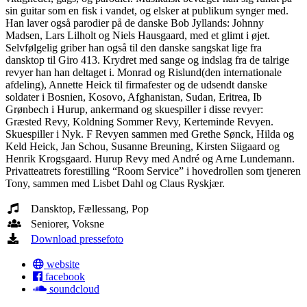
sin guitar som en fisk i vandet, og elsker at publikum synger med.
Han laver også parodier på de danske Bob Jyllands: Johnny
Madsen, Lars Lilholt og Niels Hausgaard, med et glimt i øjet.
Selvfølgelig griber han også til den danske sangskat lige fra
dansktop til Giro 413. Krydret med sange og indslag fra de talrige
revyer han han deltaget i. Monrad og Rislund(den internationale
afdeling), Annette Heick til firmafester og de udsendt danske
soldater i Bosnien, Kosovo, Afghanistan, Sudan, Eritrea, Ib
Grønbech i Hurup, ankermand og skuespiller i disse revyer:
Græsted Revy, Koldning Sommer Revy, Kerteminde Revyen.
Skuespiller i Nyk. F Revyen sammen med Grethe Sønck, Hilda og
Keld Heick, Jan Schou, Susanne Breuning, Kirsten Siigaard og
Henrik Krogsgaard. Hurup Revy med André og Arne Lundemann.
Privatteatrets forestilling “Room Service” i hovedrollen som tjeneren
Tony, sammen med Lisbet Dahl og Claus Ryskjær.
Dansktop, Fællessang, Pop
Seniorer, Voksne
Download pressefoto
website
facebook
soundcloud