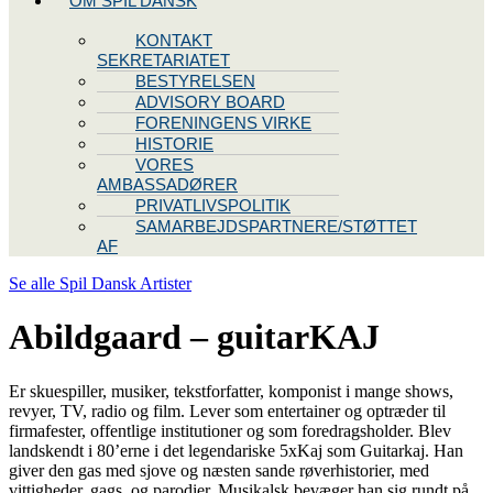
OM SPIL DANSK
KONTAKT
SEKRETARIATET
BESTYRELSEN
ADVISORY BOARD
FORENINGENS VIRKE
HISTORIE
VORES
AMBASSADØRER
PRIVATLIVSPOLITIK
SAMARBEJDSPARTNERE/STØTTET
AF
Se alle Spil Dansk Artister
Abildgaard – guitarKAJ
Er skuespiller, musiker, tekstforfatter, komponist i mange shows,
revyer, TV, radio og film. Lever som entertainer og optræder til
firmafester, offentlige institutioner og som foredragsholder. Blev
landskendt i 80’erne i det legendariske 5xKaj som Guitarkaj. Han
giver den gas med sjove og næsten sande røverhistorier, med
vittigheder, gags, og parodier. Musikalsk bevæger han sig rundt på