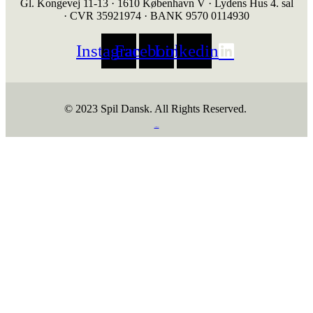
Gl. Kongevej 11-13 · 1610 København V · Lydens Hus 4. sal
· CVR 35921974 · BANK 9570 0114930
Instagram
Facebook
Linkedin
© 2023 Spil Dansk. All Rights Reserved.
https://iintelligent.dk