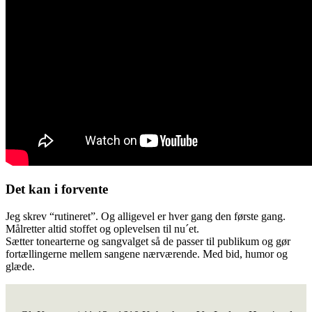
Det kan i forvente
Jeg skrev “rutineret”. Og alligevel er hver gang den første gang.
Målretter altid stoffet og oplevelsen til nu´et.
Sætter tonearterne og sangvalget så de passer til publikum og gør
fortællingerne mellem sangene nærværende. Med bid, humor og
glæde.