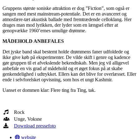
Gruppens største soniske attraktion er dog ”Fiction”, som også er
sangen med mest mainstream-potentiale. Det er en avanceret og
atmosfære-tæt akustisk ballade med fremtrædende celloklang. Her
drages man mod lyrikken, der lyder som en længsel efter at
genopvække 1960’ernes umulige drømme.
MÅDEHOLD ANBEFALES
Det jyske band skal bestemt holde drømmens faner udfoldede og
ikke give køb på eksperimenter. De vilde skift i genre og kadence
gør gruppen til et afvekslende bekendtskab. Men jeg vil alligevel
anbefale en vis grad af mådehold og et øget fokus på at skabe
genkendelighed i udtrykket. Ellers kan det blive for overlæsset. Eller
ende i selvforelsket opvisning, som hos et ungt Kashmir.
Uanset er dommen klar: Flere ting fra Ting, tak.
Rock
Unge, Voksne
Download pressefoto
website