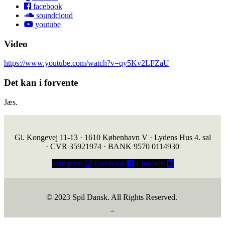
facebook
soundcloud
youtube
Video
https://www.youtube.com/watch?v=qy5Kv2LFZaU
Det kan i forvente
Jæs.
Gl. Kongevej 11-13 · 1610 København V · Lydens Hus 4. sal
· CVR 35921974 · BANK 9570 0114930
Instagram
Facebook
Linkedin
© 2023 Spil Dansk. All Rights Reserved.
https://iintelligent.dk