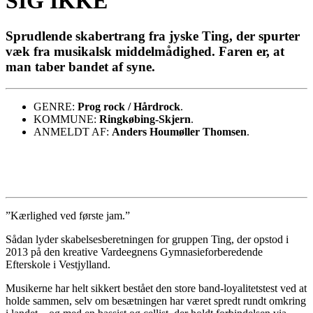
SIG IKKE
Sprudlende skabertrang fra jyske Ting, der spurter
væk fra musikalsk middelmådighed. Faren er, at
man taber bandet af syne.
GENRE:
Prog rock / Hårdrock
.
KOMMUNE:
Ringkøbing-Skjern
.
ANMELDT AF:
Anders Houmøller Thomsen
.
”Kærlighed ved første jam.”
Sådan lyder skabelsesberetningen for gruppen Ting, der opstod i
2013 på den kreative Vardeegnens Gymnasieforberedende
Efterskole i Vestjylland.
Musikerne har helt sikkert bestået den store band-loyalitetstest ved at
holde sammen, selv om besætningen har været spredt rundt omkring