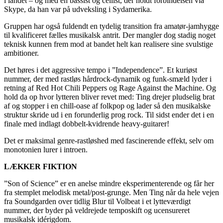
i landet – og med en bassist og cellist, der holdt forbindelsen via
Skype, da han var på udveksling i Sydamerika.
Gruppen har også fuldendt en tydelig transition fra amatør-jamhygge
til kvalificeret fælles musikalsk antrit. Der mangler dog stadig noget
teknisk kunnen frem mod at bandet helt kan realisere sine svulstige
ambitioner.
Det høres i det aggressive tempo i ”Independence”. Et kuriøst
nummer, der med rastløs hårdrock-dynamik og funk-smæld lyder i
retning af Red Hot Chili Peppers og Rage Against the Machine. Og
hold da op hvor lytteren bliver revet med: Ting drejer pludselig brat
af og stopper i en chill-oase af folkpop og lader så den musikalske
struktur skride ud i en forunderlig prog rock. Til sidst ender det i en
finale med indlagt dobbelt-kvidrende heavy-guitarer!
Det er maksimal genre-rastløshed med fascinerende effekt, selv om
monotonien lurer i introen.
LÆKKER FIKTION
”Son of Science” er en anelse mindre eksperimenterende og får her
fra stemplet melodisk metal/post-grunge. Men Ting når da hele vejen
fra Soundgarden over tidlig Blur til Volbeat i et lytteværdigt
nummer, der byder på veldrejede temposkift og ucensureret
musikalsk idérigdom.