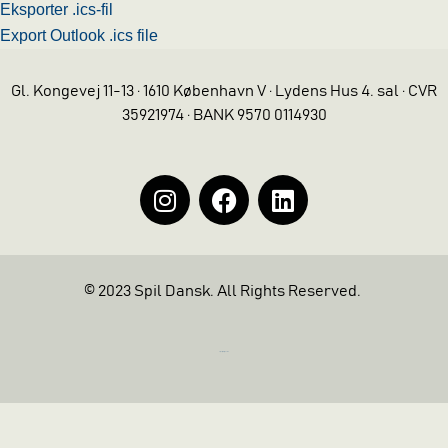
Eksporter .ics-fil
Export Outlook .ics file
Gl. Kongevej 11-13 · 1610 København V · Lydens Hus 4. sal · CVR
35921974 · BANK 9570 0114930
© 2023 Spil Dansk. All Rights Reserved.
https://iintelligent.dk