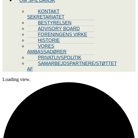
OM SPIL DANSK
KONTAKT
SEKRETARIATET
BESTYRELSEN
ADVISORY BOARD
FORENINGENS VIRKE
HISTORIE
VORES
AMBASSADØRER
PRIVATLIVSPOLITIK
SAMARBEJDSPARTNERE/STØTTET
AF
Loading view.