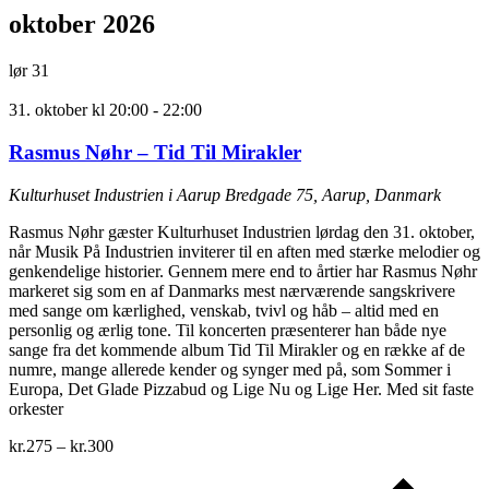
oktober 2026
lør
31
31. oktober kl 20:00
-
22:00
Rasmus Nøhr – Tid Til Mirakler
Kulturhuset Industrien i Aarup
Bredgade 75, Aarup, Danmark
Rasmus Nøhr gæster Kulturhuset Industrien lørdag den 31. oktober,
når Musik På Industrien inviterer til en aften med stærke melodier og
genkendelige historier. Gennem mere end to årtier har Rasmus Nøhr
markeret sig som en af Danmarks mest nærværende sangskrivere
med sange om kærlighed, venskab, tvivl og håb – altid med en
personlig og ærlig tone. Til koncerten præsenterer han både nye
sange fra det kommende album Tid Til Mirakler og en række af de
numre, mange allerede kender og synger med på, som Sommer i
Europa, Det Glade Pizzabud og Lige Nu og Lige Her. Med sit faste
orkester
kr.275 – kr.300