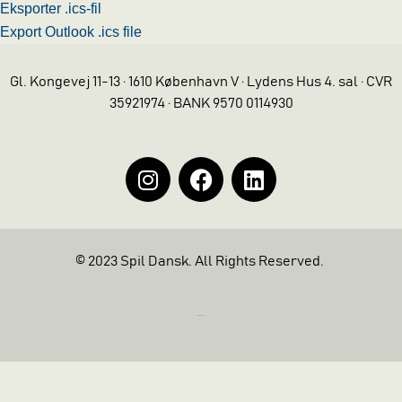
Eksporter .ics-fil
Export Outlook .ics file
Gl. Kongevej 11-13 · 1610 København V · Lydens Hus 4. sal · CVR
35921974 · BANK 9570 0114930
© 2023 Spil Dansk. All Rights Reserved.
https://iintelligent.dk