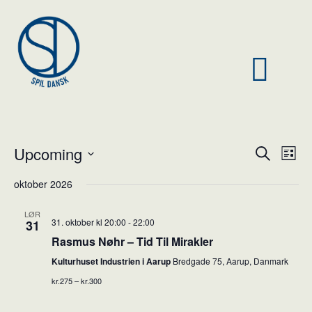
Upcoming
Ev
Event
Search
List
Vi
Select
Searc
oktober 2026
Nav
date.
and
LØR
31. oktober kl 20:00
-
22:00
31
Views
Rasmus Nøhr – Tid Til Mirakler
Naviga
Kulturhuset Industrien i Aarup
Bredgade 75, Aarup, Danmark
kr.275 – kr.300