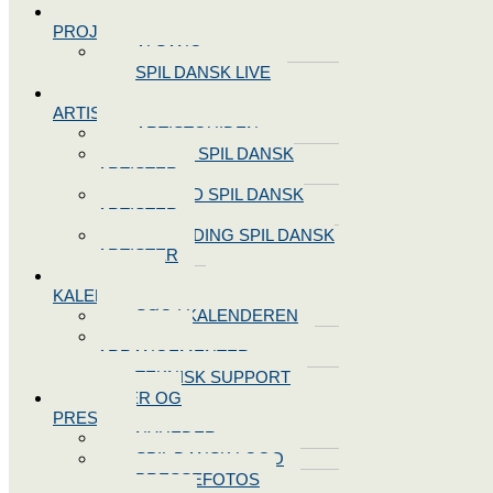
SPIL DANSK
PROJEKTER
ALSANG
SPIL DANSK LIVE
VORES
ARTISTER
ARTISTGUIDEN
VORES SPIL DANSK
ARTISTER
LOG IND SPIL DANSK
ARTISTER
TILMELDING SPIL DANSK
ARTISTER
SPIL DANSK
KALENDEREN
SØG I KALENDEREN
OPRET
ARRANGEMENTER
TEKNISK SUPPORT
NYHEDER OG
PRESSE
NYHEDER
SPIL DANSK LOGO
PRESSEFOTOS