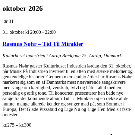
oktober 2026
lør
31
31. oktober kl 20:00
-
22:00
Rasmus Nøhr – Tid Til Mirakler
Kulturhuset Industrien i Aarup
Bredgade 75, Aarup, Danmark
Rasmus Nøhr gæster Kulturhuset Industrien lørdag den 31. oktober,
når Musik På Industrien inviterer til en aften med stærke melodier og
genkendelige historier. Gennem mere end to årtier har Rasmus Nøhr
markeret sig som en af Danmarks mest nærværende sangskrivere
med sange om kærlighed, venskab, tvivl og håb – altid med en
personlig og ærlig tone. Til koncerten præsenterer han både nye
sange fra det kommende album Tid Til Mirakler og en række af de
numre, mange allerede kender og synger med på, som Sommer i
Europa, Det Glade Pizzabud og Lige Nu og Lige Her. Med sit faste
orkester
kr.275 – kr.300