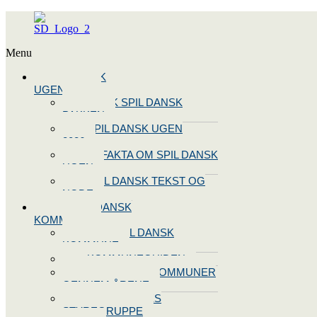
Menu
SPIL DANSK
UGEN 2026
BOOK SPIL DANSK
PAKKEN
SPIL DANSK UGEN
2026
10 FAKTA OM SPIL DANSK
UGEN
SPIL DANSK TEKST OG
NODE
BLIV SPIL DANSK
KOMMUNE
BLIV SPIL DANSK
KOMMUNE
KOMMUNEGUIDEN
SPIL DANSK KOMMUNER
GENNEM ÅRENE
OPRET JERES
STYREGRUPPE