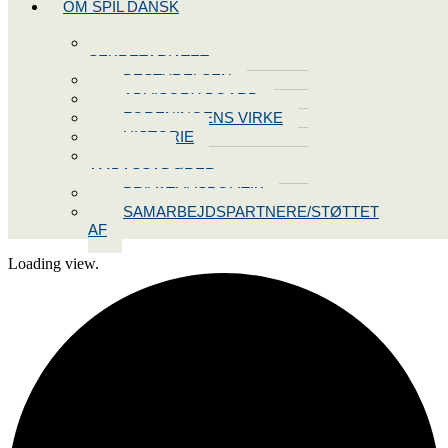
OM SPIL DANSK
KONTAKT
SEKRETARIATET
BESTYRELSEN
ADVISORY BOARD
FORENINGENS VIRKE
HISTORIE
VORES
AMBASSADØRER
PRIVATLIVSPOLITIK
SAMARBEJDSPARTNERE/STØTTET
AF
Loading view.