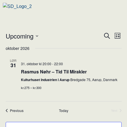
Upcoming
Ev
Event
Search
List
Vi
Select
Searc
oktober 2026
Nav
date.
and
LØR
31. oktober kl 20:00
-
22:00
31
Views
Rasmus Nøhr – Tid Til Mirakler
Naviga
Kulturhuset Industrien i Aarup
Bredgade 75, Aarup, Danmark
kr.275 – kr.300
Events
Previous
Today
Next
Events