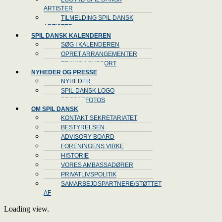
ARTISTER
TILMELDING SPIL DANSK
ARTISTER
SPIL DANSK KALENDEREN
SØG I KALENDEREN
OPRET ARRANGEMENTER
TEKNISK SUPPORT
NYHEDER OG PRESSE
NYHEDER
SPIL DANSK LOGO
PRESSEFOTOS
OM SPIL DANSK
KONTAKT SEKRETARIATET
BESTYRELSEN
ADVISORY BOARD
FORENINGENS VIRKE
HISTORIE
VORES AMBASSADØRER
PRIVATLIVSPOLITIK
SAMARBEJDSPARTNERE/STØTTET
AF
Loading view.