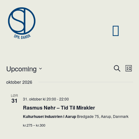
Upcoming
Ev
Event
Search
List
Vi
Select
Searc
oktober 2026
Nav
date.
and
LØR
31. oktober kl 20:00
-
22:00
31
Views
Rasmus Nøhr – Tid Til Mirakler
Naviga
Kulturhuset Industrien i Aarup
Bredgade 75, Aarup, Danmark
kr.275 – kr.300