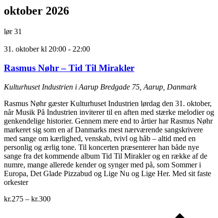
oktober 2026
lør
31
31. oktober kl 20:00
-
22:00
Rasmus Nøhr – Tid Til Mirakler
Kulturhuset Industrien i Aarup
Bredgade 75, Aarup, Danmark
Rasmus Nøhr gæster Kulturhuset Industrien lørdag den 31. oktober,
når Musik På Industrien inviterer til en aften med stærke melodier og
genkendelige historier. Gennem mere end to årtier har Rasmus Nøhr
markeret sig som en af Danmarks mest nærværende sangskrivere
med sange om kærlighed, venskab, tvivl og håb – altid med en
personlig og ærlig tone. Til koncerten præsenterer han både nye
sange fra det kommende album Tid Til Mirakler og en række af de
numre, mange allerede kender og synger med på, som Sommer i
Europa, Det Glade Pizzabud og Lige Nu og Lige Her. Med sit faste
orkester
kr.275 – kr.300