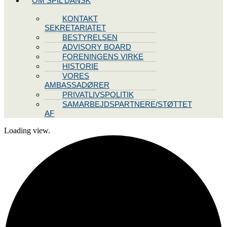
OM SPIL DANSK
KONTAKT
SEKRETARIATET
BESTYRELSEN
ADVISORY BOARD
FORENINGENS VIRKE
HISTORIE
VORES
AMBASSADØRER
PRIVATLIVSPOLITIK
SAMARBEJDSPARTNERE/STØTTET
AF
Loading view.