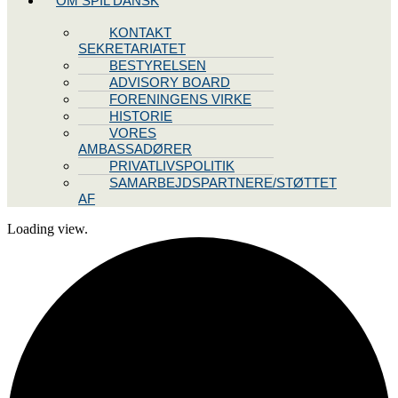
OM SPIL DANSK
KONTAKT
SEKRETARIATET
BESTYRELSEN
ADVISORY BOARD
FORENINGENS VIRKE
HISTORIE
VORES
AMBASSADØRER
PRIVATLIVSPOLITIK
SAMARBEJDSPARTNERE/STØTTET
AF
Loading view.