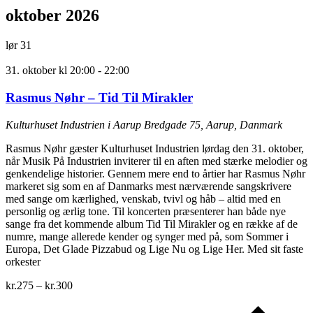
oktober 2026
lør
31
31. oktober kl 20:00
-
22:00
Rasmus Nøhr – Tid Til Mirakler
Kulturhuset Industrien i Aarup
Bredgade 75, Aarup, Danmark
Rasmus Nøhr gæster Kulturhuset Industrien lørdag den 31. oktober,
når Musik På Industrien inviterer til en aften med stærke melodier og
genkendelige historier. Gennem mere end to årtier har Rasmus Nøhr
markeret sig som en af Danmarks mest nærværende sangskrivere
med sange om kærlighed, venskab, tvivl og håb – altid med en
personlig og ærlig tone. Til koncerten præsenterer han både nye
sange fra det kommende album Tid Til Mirakler og en række af de
numre, mange allerede kender og synger med på, som Sommer i
Europa, Det Glade Pizzabud og Lige Nu og Lige Her. Med sit faste
orkester
kr.275 – kr.300