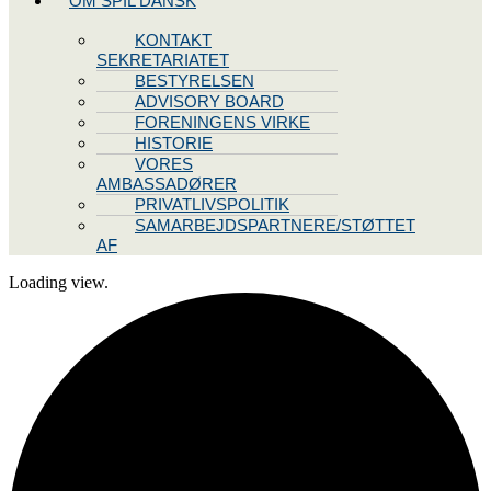
OM SPIL DANSK
KONTAKT
SEKRETARIATET
BESTYRELSEN
ADVISORY BOARD
FORENINGENS VIRKE
HISTORIE
VORES
AMBASSADØRER
PRIVATLIVSPOLITIK
SAMARBEJDSPARTNERE/STØTTET
AF
Loading view.