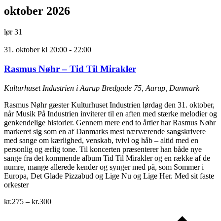
oktober 2026
lør
31
31. oktober kl 20:00
-
22:00
Rasmus Nøhr – Tid Til Mirakler
Kulturhuset Industrien i Aarup
Bredgade 75, Aarup, Danmark
Rasmus Nøhr gæster Kulturhuset Industrien lørdag den 31. oktober,
når Musik På Industrien inviterer til en aften med stærke melodier og
genkendelige historier. Gennem mere end to årtier har Rasmus Nøhr
markeret sig som en af Danmarks mest nærværende sangskrivere
med sange om kærlighed, venskab, tvivl og håb – altid med en
personlig og ærlig tone. Til koncerten præsenterer han både nye
sange fra det kommende album Tid Til Mirakler og en række af de
numre, mange allerede kender og synger med på, som Sommer i
Europa, Det Glade Pizzabud og Lige Nu og Lige Her. Med sit faste
orkester
kr.275 – kr.300