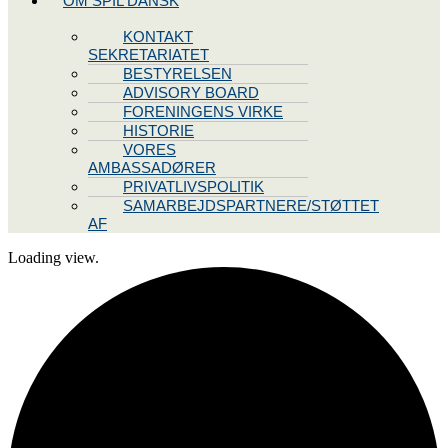
OM SPIL DANSK
KONTAKT
SEKRETARIATET
BESTYRELSEN
ADVISORY BOARD
FORENINGENS VIRKE
HISTORIE
VORES
AMBASSADØRER
PRIVATLIVSPOLITIK
SAMARBEJDSPARTNERE/STØTTET
AF
Loading view.