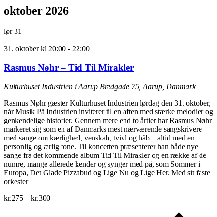
oktober 2026
lør
31
31. oktober kl 20:00
-
22:00
Rasmus Nøhr – Tid Til Mirakler
Kulturhuset Industrien i Aarup
Bredgade 75, Aarup, Danmark
Rasmus Nøhr gæster Kulturhuset Industrien lørdag den 31. oktober,
når Musik På Industrien inviterer til en aften med stærke melodier og
genkendelige historier. Gennem mere end to årtier har Rasmus Nøhr
markeret sig som en af Danmarks mest nærværende sangskrivere
med sange om kærlighed, venskab, tvivl og håb – altid med en
personlig og ærlig tone. Til koncerten præsenterer han både nye
sange fra det kommende album Tid Til Mirakler og en række af de
numre, mange allerede kender og synger med på, som Sommer i
Europa, Det Glade Pizzabud og Lige Nu og Lige Her. Med sit faste
orkester
kr.275 – kr.300