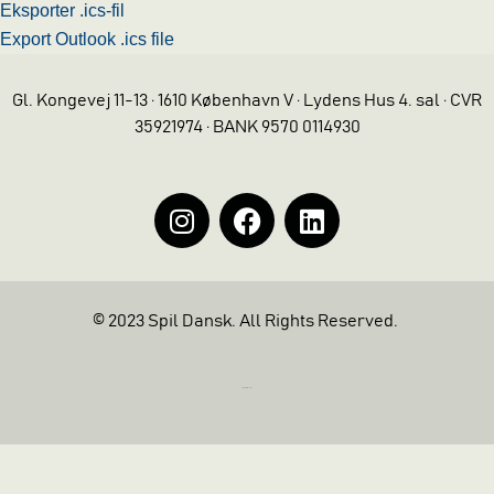
Eksporter .ics-fil
Export Outlook .ics file
Gl. Kongevej 11-13 · 1610 København V · Lydens Hus 4. sal · CVR
35921974 · BANK 9570 0114930
© 2023 Spil Dansk. All Rights Reserved.
https://iintelligent.dk