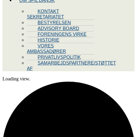
OM SPIL DANSK
KONTAKT
SEKRETARIATET
BESTYRELSEN
ADVISORY BOARD
FORENINGENS VIRKE
HISTORIE
VORES
AMBASSADØRER
PRIVATLIVSPOLITIK
SAMARBEJDSPARTNERE/STØTTET
AF
Loading view.