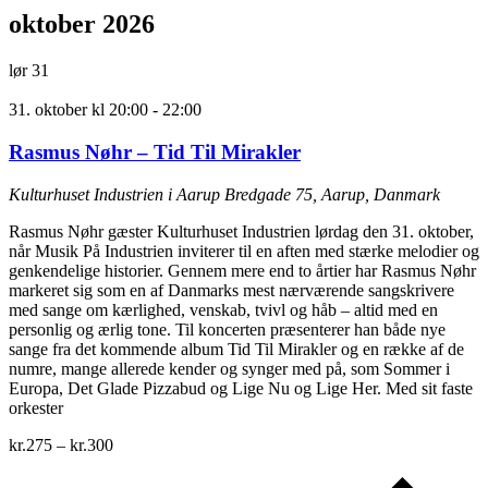
oktober 2026
lør
31
31. oktober kl 20:00
-
22:00
Rasmus Nøhr – Tid Til Mirakler
Kulturhuset Industrien i Aarup
Bredgade 75, Aarup, Danmark
Rasmus Nøhr gæster Kulturhuset Industrien lørdag den 31. oktober,
når Musik På Industrien inviterer til en aften med stærke melodier og
genkendelige historier. Gennem mere end to årtier har Rasmus Nøhr
markeret sig som en af Danmarks mest nærværende sangskrivere
med sange om kærlighed, venskab, tvivl og håb – altid med en
personlig og ærlig tone. Til koncerten præsenterer han både nye
sange fra det kommende album Tid Til Mirakler og en række af de
numre, mange allerede kender og synger med på, som Sommer i
Europa, Det Glade Pizzabud og Lige Nu og Lige Her. Med sit faste
orkester
kr.275 – kr.300