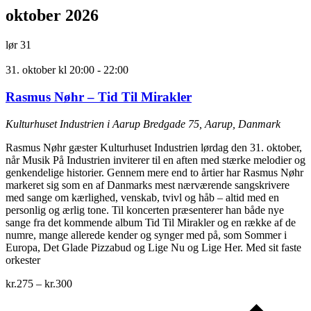
oktober 2026
lør
31
31. oktober kl 20:00
-
22:00
Rasmus Nøhr – Tid Til Mirakler
Kulturhuset Industrien i Aarup
Bredgade 75, Aarup, Danmark
Rasmus Nøhr gæster Kulturhuset Industrien lørdag den 31. oktober,
når Musik På Industrien inviterer til en aften med stærke melodier og
genkendelige historier. Gennem mere end to årtier har Rasmus Nøhr
markeret sig som en af Danmarks mest nærværende sangskrivere
med sange om kærlighed, venskab, tvivl og håb – altid med en
personlig og ærlig tone. Til koncerten præsenterer han både nye
sange fra det kommende album Tid Til Mirakler og en række af de
numre, mange allerede kender og synger med på, som Sommer i
Europa, Det Glade Pizzabud og Lige Nu og Lige Her. Med sit faste
orkester
kr.275 – kr.300