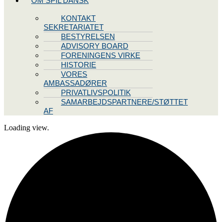
OM SPIL DANSK
KONTAKT
SEKRETARIATET
BESTYRELSEN
ADVISORY BOARD
FORENINGENS VIRKE
HISTORIE
VORES
AMBASSADØRER
PRIVATLIVSPOLITIK
SAMARBEJDSPARTNERE/STØTTET
AF
Loading view.