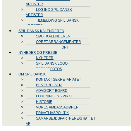
ARTISTER
LOG IND SPIL DANSK
ARTISTER
TILMELDING SPIL DANSK
ARTISTER
SPIL DANSK KALENDEREN
SØG I KALENDEREN
OPRET ARRANGEMENTER
TEKNISK SUPPORT
NYHEDER OG PRESSE
NYHEDER
SPIL DANSK LOGO
PRESSEFOTOS
OM SPIL DANSK
KONTAKT SEKRETARIATET
BESTYRELSEN
ADVISORY BOARD
FORENINGENS VIRKE
HISTORIE
VORES AMBASSADØRER
PRIVATLIVSPOLITIK
SAMARBEJDSPARTNERE/STØTTET
AF