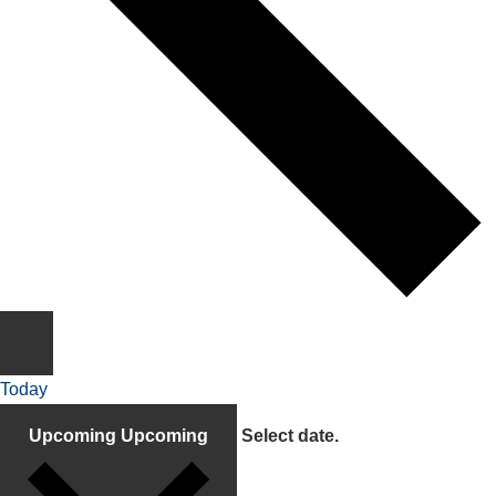
Today
Upcoming
Upcoming
Select date.