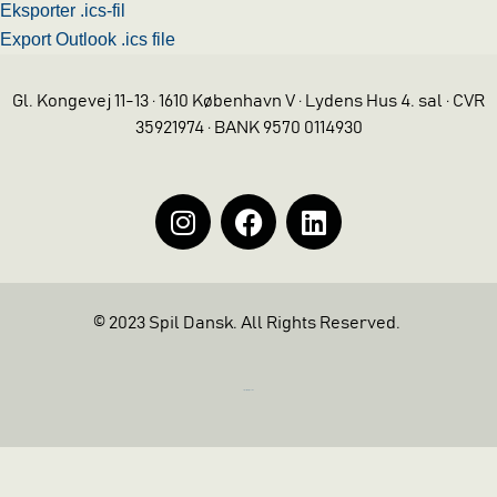
Eksporter .ics-fil
Export Outlook .ics file
Gl. Kongevej 11-13 · 1610 København V · Lydens Hus 4. sal · CVR
35921974 · BANK 9570 0114930
© 2023 Spil Dansk. All Rights Reserved.
https://iintelligent.dk