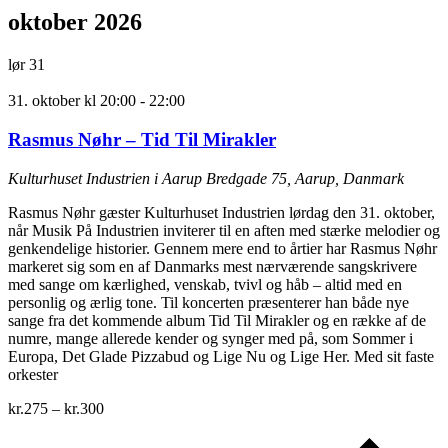
oktober 2026
lør
31
31. oktober kl 20:00
-
22:00
Rasmus Nøhr – Tid Til Mirakler
Kulturhuset Industrien i Aarup
Bredgade 75, Aarup, Danmark
Rasmus Nøhr gæster Kulturhuset Industrien lørdag den 31. oktober,
når Musik På Industrien inviterer til en aften med stærke melodier og
genkendelige historier. Gennem mere end to årtier har Rasmus Nøhr
markeret sig som en af Danmarks mest nærværende sangskrivere
med sange om kærlighed, venskab, tvivl og håb – altid med en
personlig og ærlig tone. Til koncerten præsenterer han både nye
sange fra det kommende album Tid Til Mirakler og en række af de
numre, mange allerede kender og synger med på, som Sommer i
Europa, Det Glade Pizzabud og Lige Nu og Lige Her. Med sit faste
orkester
kr.275 – kr.300