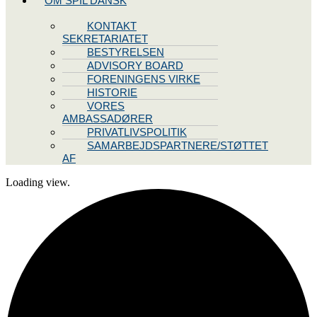
OM SPIL DANSK
KONTAKT
SEKRETARIATET
BESTYRELSEN
ADVISORY BOARD
FORENINGENS VIRKE
HISTORIE
VORES
AMBASSADØRER
PRIVATLIVSPOLITIK
SAMARBEJDSPARTNERE/STØTTET
AF
Loading view.