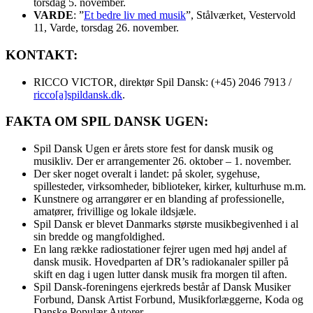
torsdag 5. november.
VARDE
: ”
Et bedre liv med musik
”, Stålværket, Vestervold
11, Varde, torsdag 26. november.
KONTAKT:
RICCO VICTOR, direktør Spil Dansk: (+45) 2046 7913 /
ricco[a]spildansk.dk
.
FAKTA OM SPIL DANSK UGEN:
Spil Dansk Ugen er årets store fest for dansk musik og
musikliv. Der er arrangementer 26. oktober – 1. november.
Der sker noget overalt i landet: på skoler, sygehuse,
spillesteder, virksomheder, biblioteker, kirker, kulturhuse m.m.
Kunstnere og arrangører er en blanding af professionelle,
amatører, frivillige og lokale ildsjæle.
Spil Dansk er blevet Danmarks største musikbegivenhed i al
sin bredde og mangfoldighed.
En lang række radiostationer fejrer ugen med høj andel af
dansk musik. Hovedparten af DR’s radiokanaler spiller på
skift en dag i ugen lutter dansk musik fra morgen til aften.
Spil Dansk-foreningens ejerkreds består af Dansk Musiker
Forbund, Dansk Artist Forbund, Musikforlæggerne, Koda og
Danske Populær Autorer.