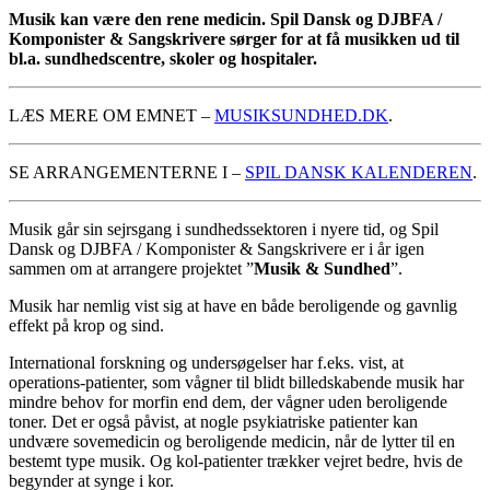
Musik kan være den rene medicin. Spil Dansk og DJBFA /
Komponister & Sangskrivere sørger for at få musikken ud til
bl.a. sundhedscentre, skoler og hospitaler.
LÆS MERE OM EMNET –
MUSIKSUNDHED.DK
.
SE ARRANGEMENTERNE I –
SPIL DANSK KALENDEREN
.
Musik går sin sejrsgang i sundhedssektoren i nyere tid, og Spil
Dansk og DJBFA / Komponister & Sangskrivere er i år igen
sammen om at arrangere projektet ”
Musik & Sundhed
”.
Musik har nemlig vist sig at have en både beroligende og gavnlig
effekt på krop og sind.
International forskning og undersøgelser har f.eks. vist, at
operations-patienter, som vågner til blidt billedskabende musik har
mindre behov for morfin end dem, der vågner uden beroligende
toner. Det er også påvist, at nogle psykiatriske patienter kan
undvære sovemedicin og beroligende medicin, når de lytter til en
bestemt type musik. Og kol-patienter trækker vejret bedre, hvis de
begynder at synge i kor.