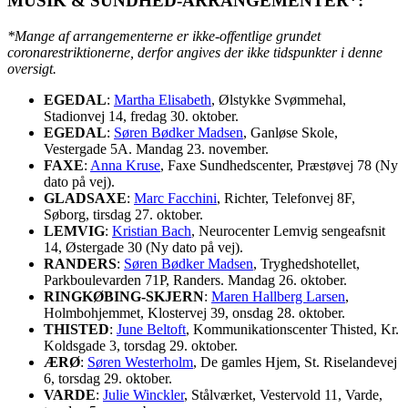
MUSIK & SUNDHED-ARRANGEMENTER*:
*Mange af arrangementerne er ikke-offentlige grundet
coronarestriktionerne, derfor angives der ikke tidspunkter i denne
oversigt.
EGEDAL
:
Martha Elisabeth
, Ølstykke Svømmehal,
Stadionvej 14, fredag 30. oktober.
EGEDAL
:
Søren Bødker Madsen
, Ganløse Skole,
Vestergade 5A. Mandag 23. november.
FAXE
:
Anna Kruse
, Faxe Sundhedscenter, Præstøvej 78 (Ny
dato på vej).
GLADSAXE
:
Marc Facchini
, Richter, Telefonvej 8F,
Søborg, tirsdag 27. oktober.
LEMVIG
:
Kristian Bach
, Neurocenter Lemvig sengeafsnit
14, Østergade 30 (Ny dato på vej).
RANDERS
:
Søren Bødker Madsen
, Tryghedshotellet,
Parkboulevarden 71P, Randers. Mandag 26. oktober.
RINGKØBING-SKJERN
:
Maren Hallberg Larsen
,
Holmbohjemmet, Klostervej 39, onsdag 28. oktober.
THISTED
:
June Beltoft
, Kommunikationscenter Thisted, Kr.
Koldsgade 3, torsdag 29. oktober.
ÆRØ
:
Søren Westerholm
, De gamles Hjem, St. Riselandevej
6, torsdag 29. oktober.
VARDE
:
Julie Winckler
, Stålværket, Vestervold 11, Varde,