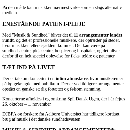
På den måde kan musikken nærmest virke som en slags alternativ
medicin.
ENESTÅENDE PATIENT-PLEJE
Med ”Musik & Sundhed” bliver det til
11 arrangementer landet
rundt
, og det er professionelle musikere, der optræder på steder,
hvor musikken ellers sjældent kommer. Det kan være på
sundhedscentre, plejecentre, hospicer og hospitaler, og det bliver
derfor til en helt speciel oplevelse for f.eks. ældre og patienter.
TÆT IND PÅ LIVET
Der er tale om koncerter i en
intim atmosfære
, hvor musikeren er
på bølgelængde med publikum. Der er ved tidligere arrangementer
opstået en ganske særlig fortættet og følsom stemning.
Koncerterne afholdes i og omkring Spil Dansk Ugen, der i år fejres
26. oktober – 1. november.
DJBFA og forskere fra Aalborg Universitet har tidligere kortlagt
brug af musik i det danske sundhedsvæsen.