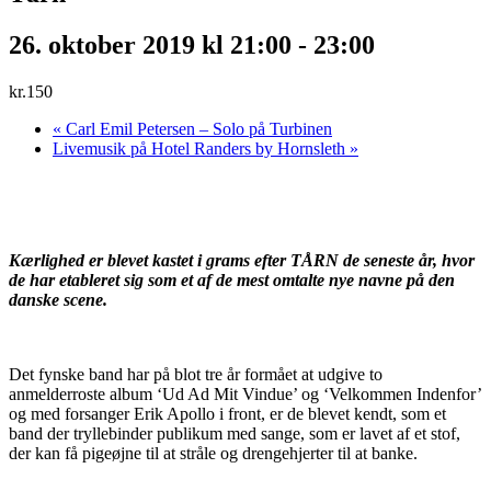
26. oktober 2019 kl 21:00
-
23:00
kr.150
«
Carl Emil Petersen – Solo på Turbinen
Livemusik på Hotel Randers by Hornsleth
»
Kærlighed er blevet kastet i grams efter TÅRN de seneste år, hvor
de har etableret sig som et af de mest omtalte nye navne på den
danske scene.
Det fynske band har på blot tre år formået at udgive to
anmelderroste album ‘Ud Ad Mit Vindue’ og ‘Velkommen Indenfor’
og med forsanger Erik Apollo i front, er de blevet kendt, som et
band der tryllebinder publikum med sange, som er lavet af et stof,
der kan få pigeøjne til at stråle og drengehjerter til at banke.