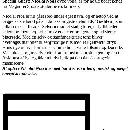
Special Guest: Nicolai Noa
s dybe vokal er for nogle bedst kendt
fra Magnolia Shoals storladne rockunivers.
Nicolai Noa er nu gået solo under eget navn, og er netop ved at
lægge sidste hand på sin dansksprogede debut-EP, ‘
Gælden
’, som
udkommer til foraret. Selvom mørket stadig lurer, er lydbilledet
lettere og mere poppet. Omkvædene er fængende og teksterne
bittersøde. Med en selv- og samfundskritisk tone bliver
hverdagssituationer til sørgmodige hits med et ligefremt udtryk.
Hans nye udtryk formår på samme tid at være følsomt og legende.
Melankolsk og medrivende. Han fremstar som sin egen, og er et
frisk pust af lyd og ikke mindst lyrik på den dansksprogede
musikscene.
At opleve Nicolai Noa live med band er en intens, poetisk og meget
energisk oplevelse.