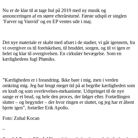
Nu er de klar til at tage hul på 2019 med ny musik og
annonceringen af en større efterårsturné. Første udspil er singlen
’Farver og Vanvid’ og en EP ventes ude i maj.
Det nye materiale er skabt med afsæt i de stadier, vi går igennem, fra
vi overgiver os til forelskelsen, til bruddet, sorgen, og til vi igen er
helet og klar til overgivelsen. En cirkulær bevægelse. Som en
kærlighedens fugl Phøniks.
”Kærligheden er i forandring. Ikke bare i mig, men i verden
omkring mig. Jeg har brugt meget tid på at begribe kærligheden som
en kraft og som overlevelses-mekanisme. Udspringet til de nye
sange er et brud, og hele den proces, der følger efter. Fortællingen
slutter – og begynder – der hvor ringen er sluttet, og jeg har et åbent
hjerte igen”, fortæller Erik Apollo.
Foto: Zuhal Kocan
–