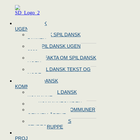
Menu
SPIL DANSK
UGEN 2026
BOOK SPIL DANSK
PAKKEN
SPIL DANSK UGEN
2026
10 FAKTA OM SPIL DANSK
UGEN
SPIL DANSK TEKST OG
NODE
BLIV SPIL DANSK
KOMMUNE
BLIV SPIL DANSK
KOMMUNE
KOMMUNEGUIDEN
SPIL DANSK KOMMUNER
GENNEM ÅRENE
OPRET JERES
STYREGRUPPE
SPIL DANSK
PROJEKTER