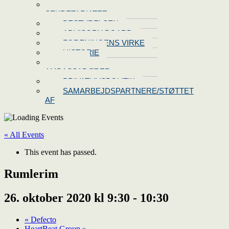
KONTAKT
SEKRETARIATET
BESTYRELSEN
ADVISORY BOARD
FORENINGENS VIRKE
HISTORIE
VORES
AMBASSADØRER
PRIVATLIVSPOLITIK
SAMARBEJDSPARTNERE/STØTTET
AF
« All Events
This event has passed.
Rumlerim
26. oktober 2020 kl 9:30
-
10:30
«
Defecto
HeartBeat Group
»