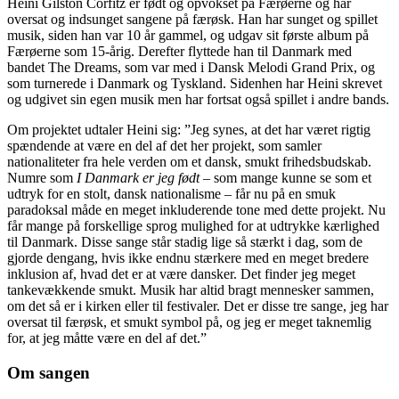
Heini Gilstón Corfitz er født og opvokset på Færøerne og har
oversat og indsunget sangene på færøsk. Han har sunget og spillet
musik, siden han var 10 år gammel, og udgav sit første album på
Færøerne som 15-årig. Derefter flyttede han til Danmark med
bandet The Dreams, som var med i Dansk Melodi Grand Prix, og
som turnerede i Danmark og Tyskland. Sidenhen har Heini skrevet
og udgivet sin egen musik men har fortsat også spillet i andre bands.
Om projektet udtaler Heini sig: ”Jeg synes, at det har været rigtig
spændende at være en del af det her projekt, som samler
nationaliteter fra hele verden om et dansk, smukt frihedsbudskab.
Numre som
I Danmark er jeg født
– som mange kunne se som et
udtryk for en stolt, dansk nationalisme – får nu på en smuk
paradoksal måde en meget inkluderende tone med dette projekt. Nu
får mange på forskellige sprog mulighed for at udtrykke kærlighed
til Danmark. Disse sange står stadig lige så stærkt i dag, som de
gjorde dengang, hvis ikke endnu stærkere med en meget bredere
inklusion af, hvad det er at være dansker. Det finder jeg meget
tankevækkende smukt. Musik har altid bragt mennesker sammen,
om det så er i kirken eller til festivaler. Det er disse tre sange, jeg har
oversat til færøsk, et smukt symbol på, og jeg er meget taknemlig
for, at jeg måtte være en del af det.”
Om sangen