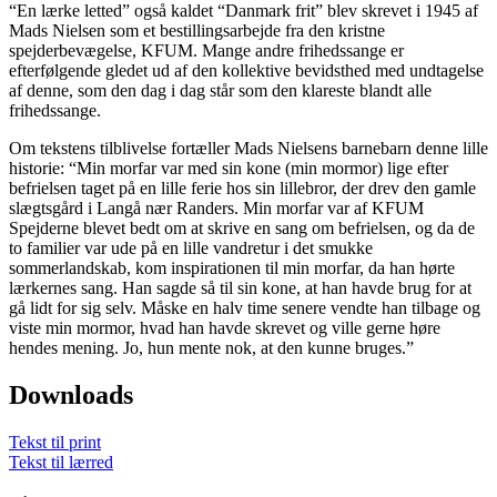
“En lærke letted” også kaldet “Danmark frit” blev skrevet i 1945 af
Mads Nielsen som et bestillingsarbejde fra den kristne
spejderbevægelse, KFUM. Mange andre frihedssange er
efterfølgende gledet ud af den kollektive bevidsthed med undtagelse
af denne, som den dag i dag står som den klareste blandt alle
frihedssange.
Om tekstens tilblivelse fortæller Mads Nielsens barnebarn denne lille
historie: “Min morfar var med sin kone (min mormor) lige efter
befrielsen taget på en lille ferie hos sin lillebror, der drev den gamle
slægtsgård i Langå nær Randers. Min morfar var af KFUM
Spejderne blevet bedt om at skrive en sang om befrielsen, og da de
to familier var ude på en lille vandretur i det smukke
sommerlandskab, kom inspirationen til min morfar, da han hørte
lærkernes sang. Han sagde så til sin kone, at han havde brug for at
gå lidt for sig selv. Måske en halv time senere vendte han tilbage og
viste min mormor, hvad han havde skrevet og ville gerne høre
hendes mening. Jo, hun mente nok, at den kunne bruges.”
Downloads
Tekst til print
Tekst til lærred