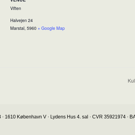
VENUE
Viften
Halvejen 24
Marstal
,
5960
+ Google Map
Kul
3 · 1610 København V · Lydens Hus 4. sal · CVR 35921974 ·