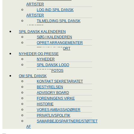
ARTISTER
LOG IND SPIL DANSK
ARTISTER
TILMELDING SPIL DANSK
ARTISTER
SPIL DANSK KALENDEREN
SØG I KALENDEREN
OPRET ARRANGEMENTER
TEKNISK SUPPORT
NYHEDER OG PRESSE
NYHEDER
SPIL DANSK LOGO
PRESSEFOTOS
OM SPIL DANSK
KONTAKT SEKRETARIATET
BESTYRELSEN
ADVISORY BOARD
FORENINGENS VIRKE
HISTORIE
VORES AMBASSADØRER
PRIVATLIVSPOLITIK
SAMARBEJDSPARTNERE/STØTTET
AF