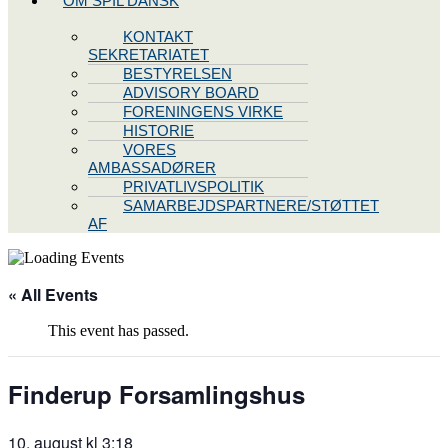
OM SPIL DANSK
KONTAKT
SEKRETARIATET
BESTYRELSEN
ADVISORY BOARD
FORENINGENS VIRKE
HISTORIE
VORES
AMBASSADØRER
PRIVATLIVSPOLITIK
SAMARBEJDSPARTNERE/STØTTET
AF
« All Events
This event has passed.
Finderup Forsamlingshus
10. august kl 3:18